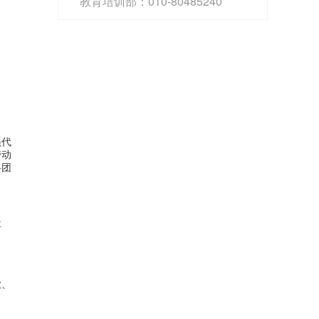
教育培训部：010-80485240
员代
带动
将团
要
业、