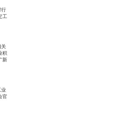
对行
定工
相关
业积
广新
工业
会官