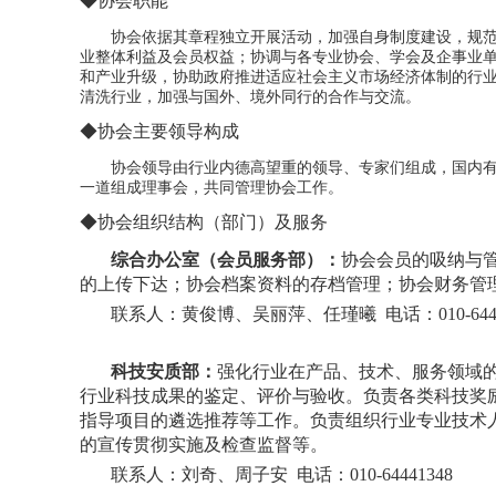
◆协会职能
协会依据其章程独立开展活动，加强自身制度建设，规
业整体利益及会员权益；协调与各专业协会、学会及企事业
和产业升级，协助政府推进适应社会主义市场经济体制的行
清洗行业，加强与国外、境外同行的合作与交流。
◆协会主要领导构成
协会领导由行业内德高望重的领导、专家们组成，国内
一道组成理事会，共同管理协会工作。
◆协会组织结构（部门）及服务
综合办公室
（
会员服务部
）：
协会会员的吸纳与
的上传下达；协会档案资料的存档管理；协会财务管
联系人：黄俊博、吴丽萍、任瑾曦 电话：010-6443
科技安质部：
强化行业在产品、技术、服务领域
行业科技成果的鉴定、评价与验收。负责各类科技奖
指导项目的遴选推荐等工作。负责组织行业专业技术
的宣传贯彻实施及检查监督等。
联系人：刘奇、周子安 电话：010-64441348