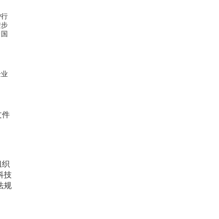
护行
进步
中国
企业
文件
组织
科技
法规