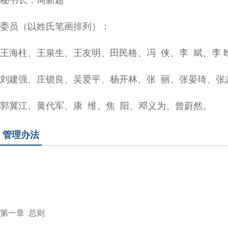
秘书长：周新超
委员（以姓氏笔画排列）：
王海柱、王泉生、王友明、田民格、冯 侠、李 斌、李
刘建强、
庄锁良、吴爱平、杨开林、张 丽、张晏琦、张
郭冀江、
黄代军、康 维、焦 阳、邓义为、曾蔚然。
管理办法
第一章
总则