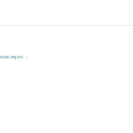
w.icac.org.cn
）：